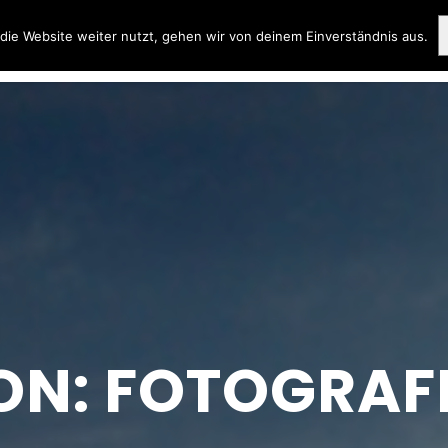
ie Website weiter nutzt, gehen wir von deinem Einverständnis aus.
ION: FOTOGRAFI