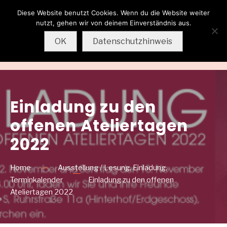
Diese Website benutzt Cookies. Wenn du die Website weiter
Wolfgang
nutzt, gehen wir von deinem Einverständnis aus.
Sternkopf
OK
Datenschutzhinweis
MENU
Einladung zu den
offenen Ateliertagen
2022
Home
Ausstellung / Lesung
,
Einladung
,
Terminkalender
Einladung zu den offenen
Ateliertagen 2022