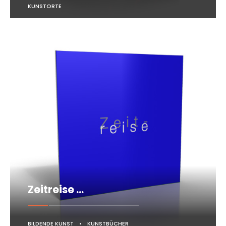
KUNSTORTE
Zeitreise …
BILDENDE KUNST
•
KUNSTBÜCHER