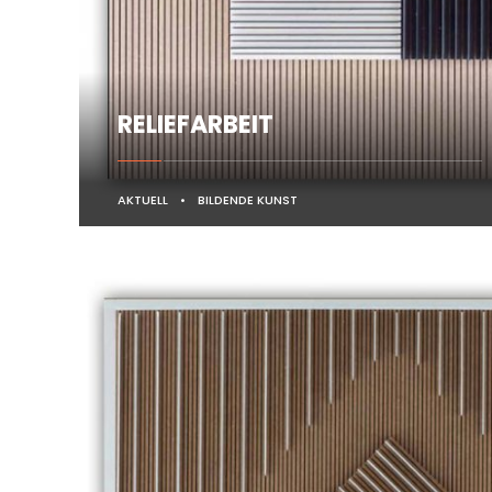
RELIEFARBEIT
AKTUELL
•
BILDENDE KUNST