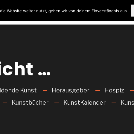
ie Website weiter nutzt, gehen wir von deinem Einverständnis aus.
icht …
ldende Kunst
Herausgeber
Hospiz
Kunstbücher
KunstKalender
Kuns