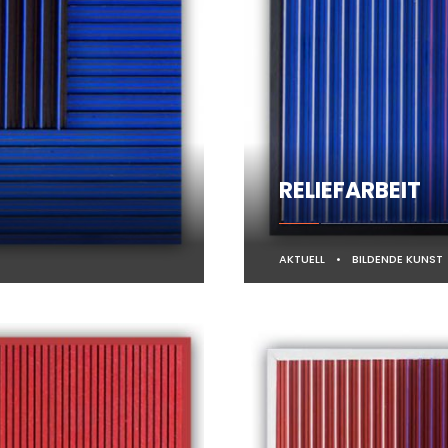
RELIEFARBEIT
AKTUELL
•
BILDENDE KUNST