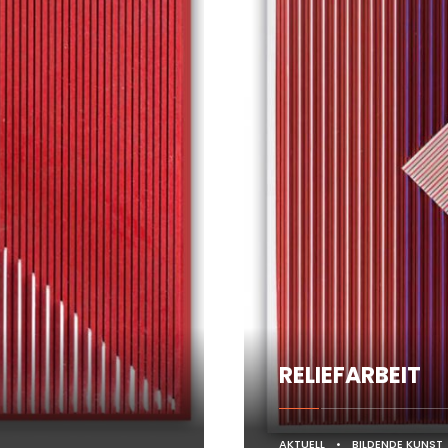
RELIEFARBEIT
AKTUELL
•
BILDENDE KUNST