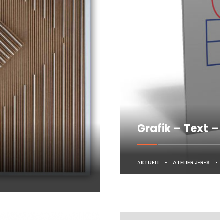
Grafik – Text –
AKTUELL
•
ATELIER J•R•S
•