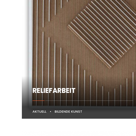
RELIEFARBEIT
AKTUELL
•
BILDENDE KUNST