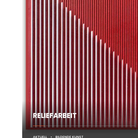
RELIEFARBEIT
AKTUELL
•
BILDENDE KUNST