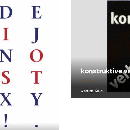
konstruktive v
ATELIER J•R•S