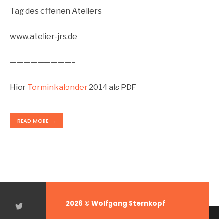
Tag des offenen Ateliers
www.atelier-jrs.de
—————————–
Hier
Terminkalender
2014 als PDF
READ MORE →
2026 © Wolfgang Sternkopf