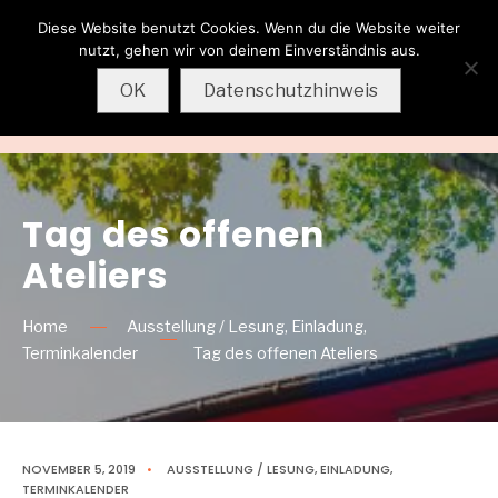
Diese Website benutzt Cookies. Wenn du die Website weiter
Wolfgang
nutzt, gehen wir von deinem Einverständnis aus.
Sternkopf
OK
Datenschutzhinweis
MENU
Tag des offenen
Ateliers
Home
Ausstellung / Lesung
,
Einladung
,
Terminkalender
Tag des offenen Ateliers
NOVEMBER 5, 2019
•
AUSSTELLUNG / LESUNG
,
EINLADUNG
,
TERMINKALENDER