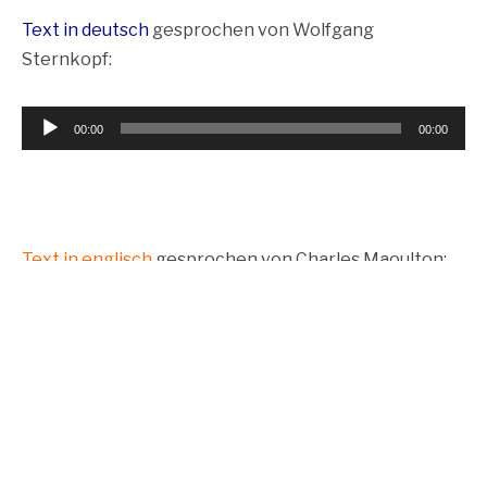
Text in deutsch
gesprochen von Wolfgang
Sternkopf:
Audio-
00:00
00:00
Player
Text in englisch
gesprochen von Charles Maoulton:
Audio-
00:00
00:00
Player
PREVIOUS
BACK TO
NEXT
PORTFOLIO