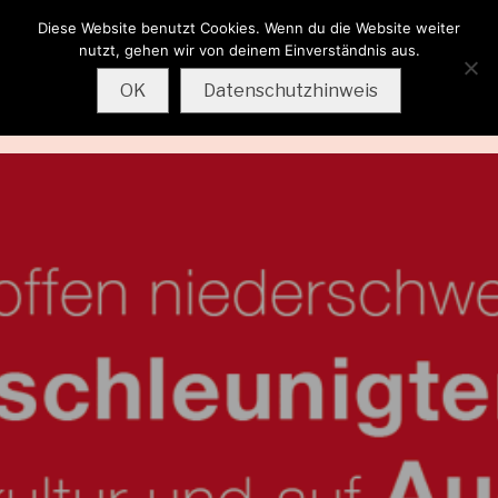
Diese Website benutzt Cookies. Wenn du die Website weiter
Wolfgang
nutzt, gehen wir von deinem Einverständnis aus.
Sternkopf
OK
Datenschutzhinweis
MENU