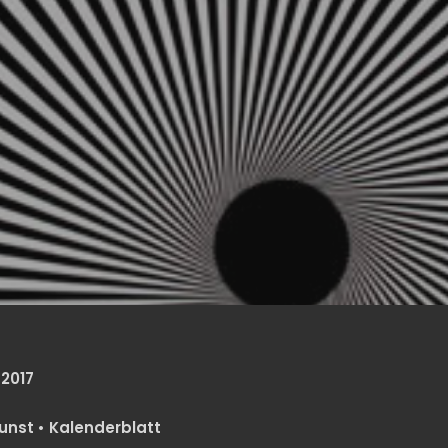
 2017
unst
•
Kalenderblatt